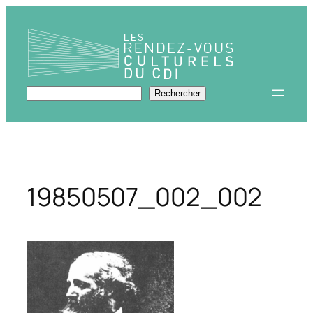
Aller
au
contenu
Rechercher
Rechercher
19850507_002_002