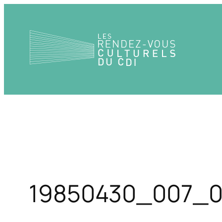
Aller
au
contenu
19850430_007_