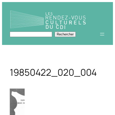
Aller
au
contenu
Rechercher
Rechercher
19850422_020_004