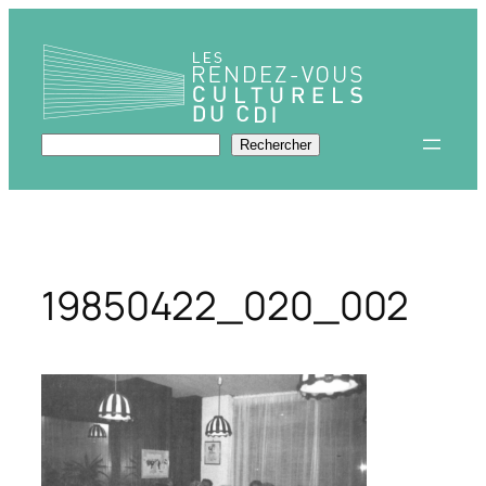
Aller
au
contenu
Rechercher
Rechercher
19850422_020_002