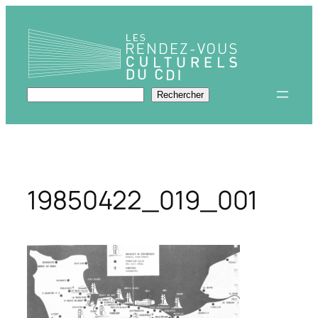
Aller
au
contenu
Rechercher
Rechercher
19850422_019_001