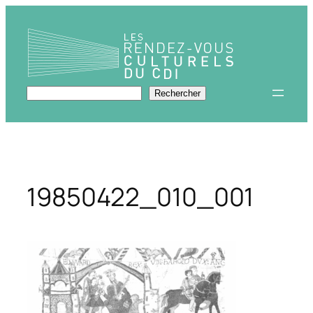
Aller
au
contenu
Rechercher
Rechercher
19850422_010_001