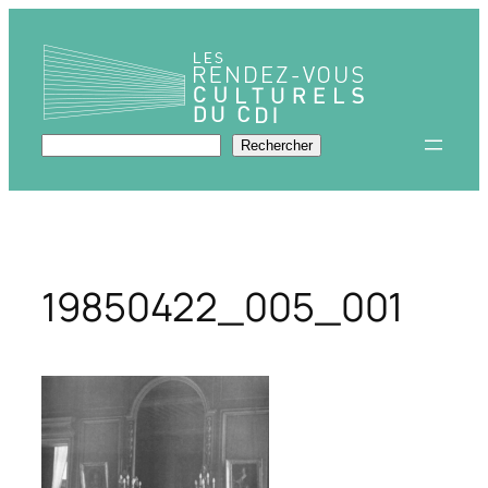
Aller
au
contenu
Rechercher
Rechercher
19850422_005_001