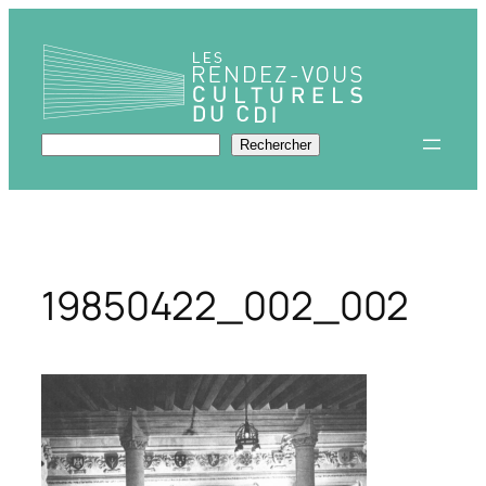
Aller
au
contenu
Rechercher
Rechercher
19850422_002_002