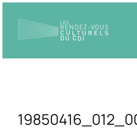
Aller
au
contenu
19850416_012_0