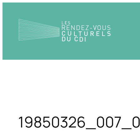
Aller
au
contenu
19850326_007_0