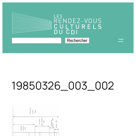
Aller
au
contenu
Rechercher
Rechercher
19850326_003_002