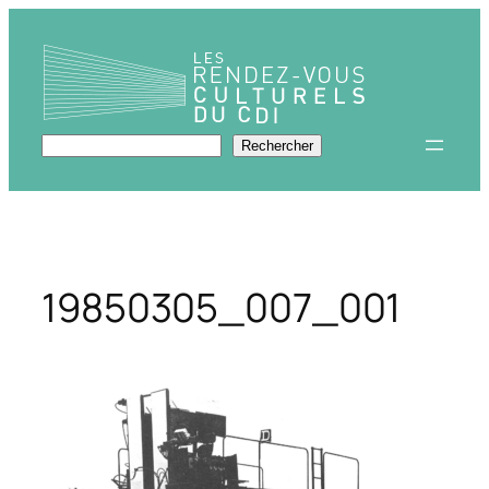
Aller
au
contenu
Rechercher
Rechercher
19850305_007_001