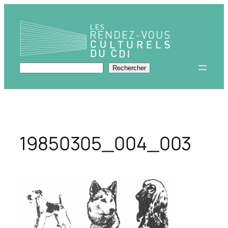
Aller
au
contenu
Rechercher
Rechercher
19850305_004_003