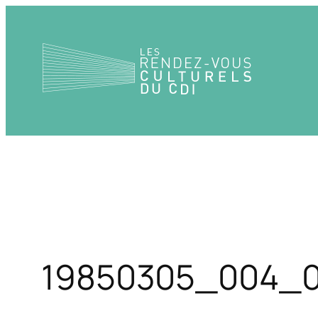
Aller
au
contenu
19850305_004_0