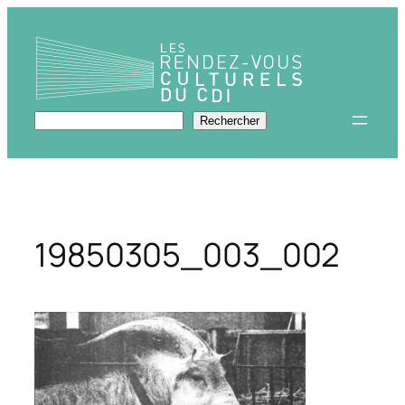
Aller
au
contenu
Rechercher
Rechercher
19850305_003_002