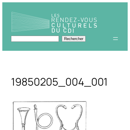
Aller
au
contenu
Rechercher
Rechercher
19850205_004_001