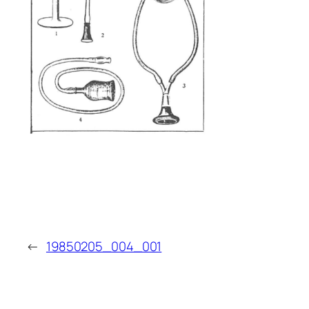
←
19850205_004_001