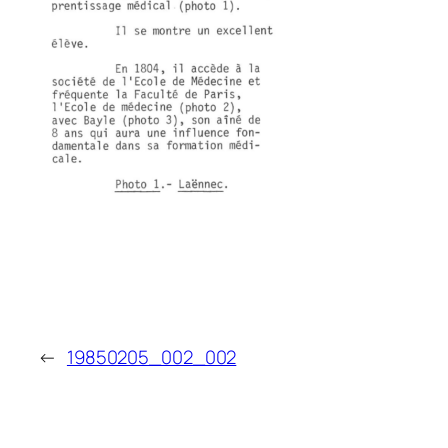
←
19850205_002_002