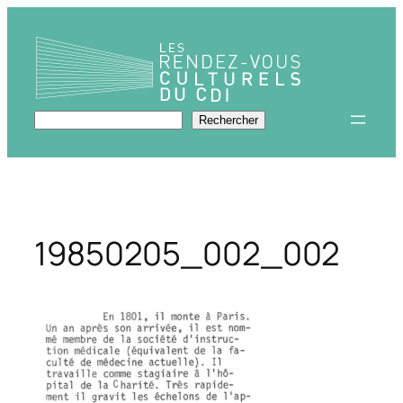
Aller
au
contenu
Rechercher
Rechercher
19850205_002_002