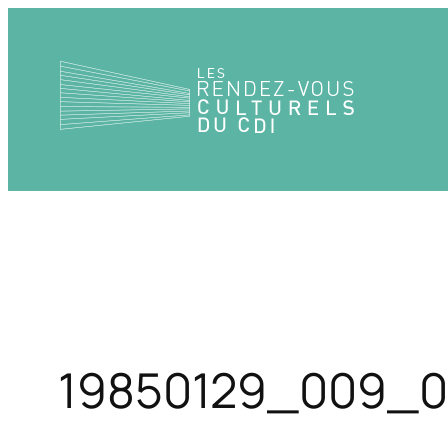
Aller
au
contenu
19850129_009_0