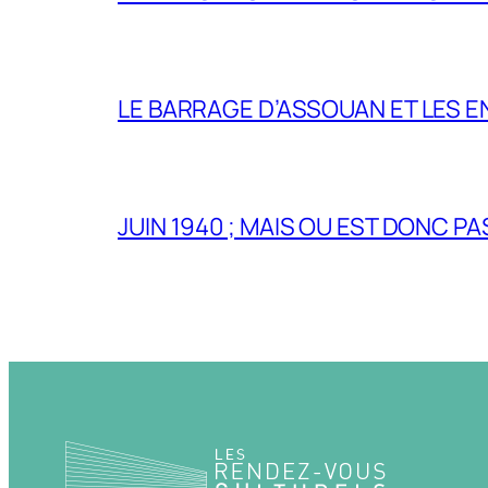
LE BARRAGE D’ASSOUAN ET LES E
JUIN 1940 ; MAIS OU EST DONC P