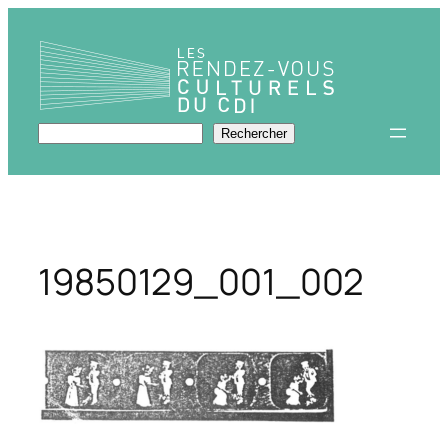
Aller
au
contenu
Rechercher
Rechercher
19850129_001_002