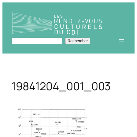
Aller
au
contenu
Rechercher
Rechercher
19841204_001_003