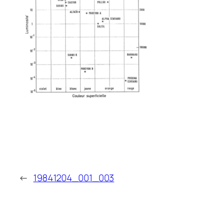
←
19841204_001_003