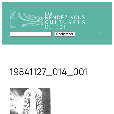
Aller
au
contenu
Rechercher
Rechercher
19841127_014_001