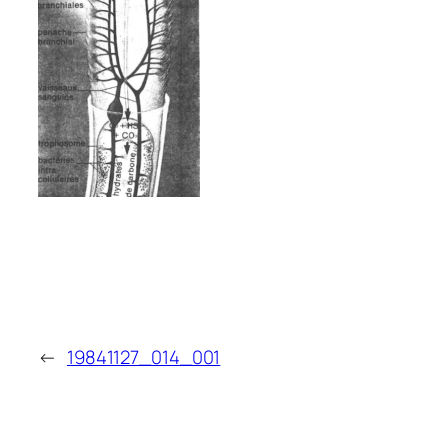
←
19841127_014_001