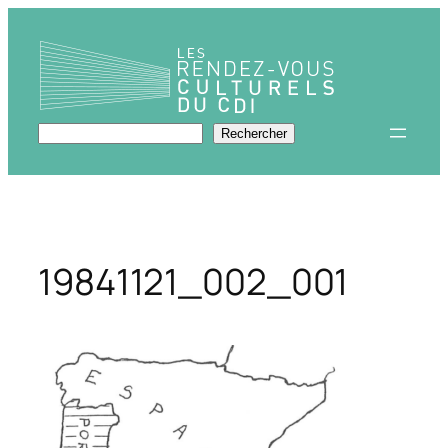
Aller
au
contenu
Rechercher
Rechercher
19841121_002_001