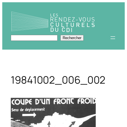
Aller
au
contenu
Rechercher
Rechercher
19841002_006_002