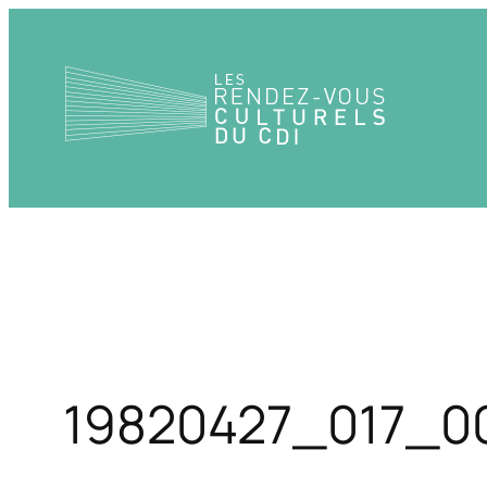
Aller
au
contenu
19820427_017_0