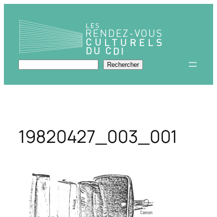
Aller
au
contenu
Rechercher
Rechercher
19820427_003_001