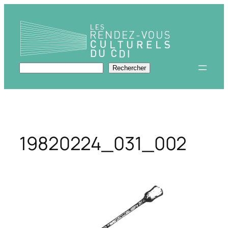
Aller
au
contenu
Rechercher
Rechercher
19820224_031_002