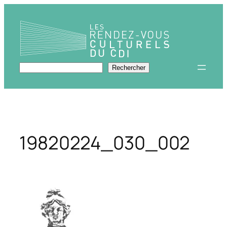
Aller
au
contenu
Rechercher
Rechercher
19820224_030_002