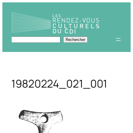
Aller
au
contenu
Rechercher
Rechercher
19820224_021_001