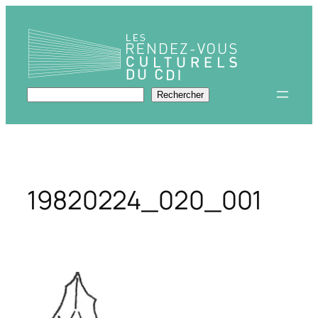
Aller
au
contenu
Rechercher
Rechercher
19820224_020_001