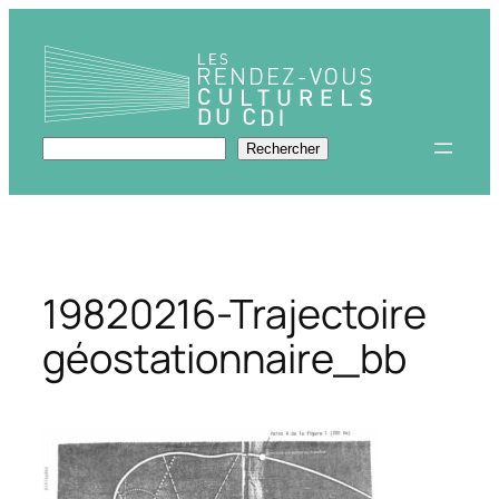
Aller
au
contenu
Rechercher
Rechercher
19820216-Trajectoire
géostationnaire_bb