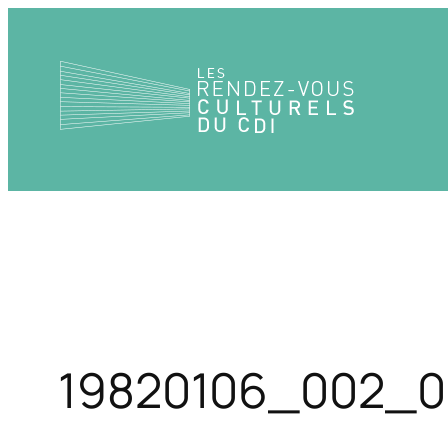
Aller
au
contenu
19820106_002_0