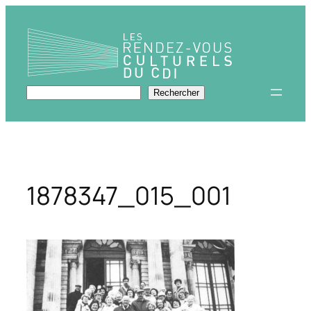
Aller
au
contenu
Rechercher
Rechercher
1878347_015_001