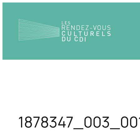
Aller
au
contenu
1878347_003_00