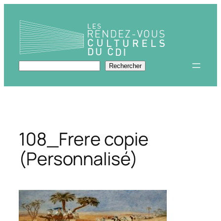
Aller
au
contenu
Rechercher
Rechercher
108_Frere copie
(Personnalisé)