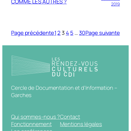
COMME LES AUTRES ?
2019
Page précédente
1
2
3
4
5
…
30
Page suivante
Cercle de Documentation et d'Information –
Garches
Qui sommes-nous ?
Contact
Fonctionnement
Mentions légales