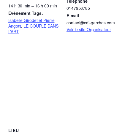
Téléphone
14 h 30 min – 16 h 00 min
0147956785
Évènement Tags:
E-mail
Isabelle Girodet et Pierre
contact@cdi-garches.com
Angotti
,
LE COUPLE DANS
Voir le site Organisateur
L’ART
LIEU