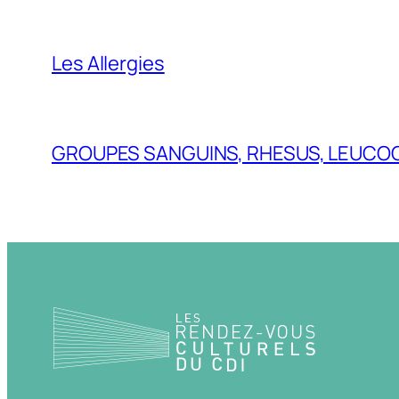
Les Allergies
GROUPES SANGUINS, RHESUS, LEUCOC