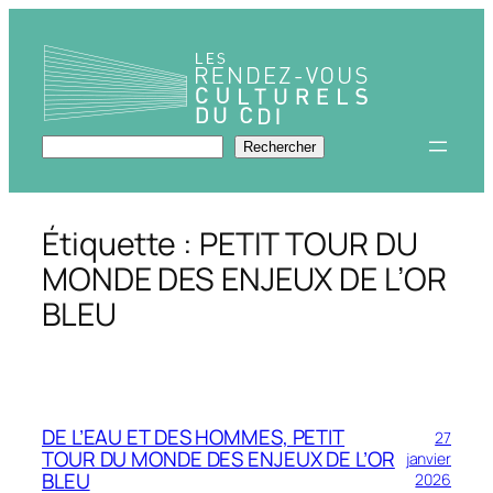
Aller
au
contenu
Rechercher
Rechercher
Étiquette :
PETIT TOUR DU
MONDE DES ENJEUX DE L’OR
BLEU
DE L’EAU ET DES HOMMES, PETIT
27
TOUR DU MONDE DES ENJEUX DE L’OR
janvier
BLEU
2026