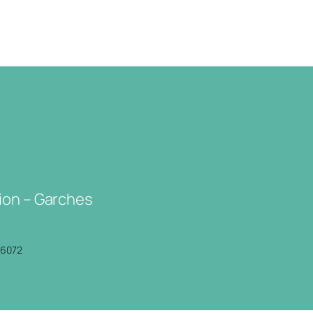
ion – Garches
P6072