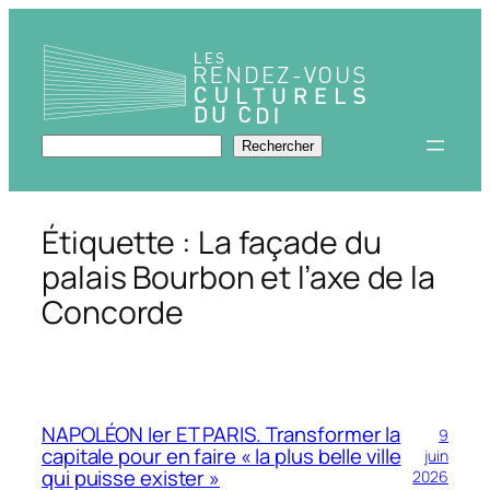
Aller
au
contenu
Rechercher
Rechercher
Étiquette :
La façade du
palais Bourbon et l’axe de la
Concorde
NAPOLÉON Ier ET PARIS. Transformer la
9
capitale pour en faire « la plus belle ville
juin
qui puisse exister »
2026