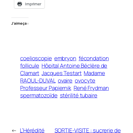
Imprimer
J’aime ça :
coelioscopie
embryon
fécondation
follicule
Hôpital Antoine Béclère de
Clamart
Jacques Testart
Madame
RAOUL-DUVAL
ovaire
ovocyte
Professeur Papiernik
René Frydman
spermatozoïde
stérilité tubaire
←
L’Hérédité
SORTIE-VISITE : sucrerie de