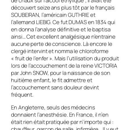
de chaux sur l’alcool éthylique ; il avait été
découvert seize ans plus tôt par le français
SOUBEIRAN, l’américain GUTHRIE et
l’allemand LIEBIG. Ce fut DUMAS en 1834 qui
en donna l’analyse définitive et le baptisa
ainsi… Cet excellent analgésique n’entraine
aucune perte de conscience. Là encore le
clergé intervint et nomma le chloroforme
« fruit de l’enfer ». Mais l’utilisation du produit
lors de l’accouchement de la reine VICTORIA
par John SNOW, pour la naissance de son
huitième enfant, le fit admettre et
l’accouchement sans douleur devint
fréquent.
En Angleterre, seuls des médecins
donnaient l’anesthésie. En France, il n’en
était rien était pratiquée par n’importe qui :
chauffeur, garçon de salle, infirmière… Il y eut