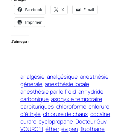
Facebook
X
E-mail
Imprimer
J’aime ça :
analgésie
analgésique
anesthésie
générale
anesthésie locale
anesthésie par le froid
anhydride
carbonique
asphyxie temporaire
barbituriques
chloroforme
chlorure
d’éthyle
chlorure de chaux
cocaïne
curare
cyclopropane
Docteur Guy
VOURC’H
éther
évipan
fluothane