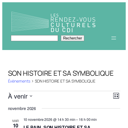
Rechercher
Rechercher
SON HISTOIRE ET SA SYMBOLIQUE
Évènements
SON HISTOIRE ET SA SYMBOLIQUE
Évènements
Navi
Navi
À venir
Liste
de
par
Sélectionnez
vues
novembre 2026
une
Évèn
cons
date.
10 novembre 2026 @ 14 h 30 min
–
16 h 00 min
MAR
10
LE PAIN, SON HISTOIRE ET SA