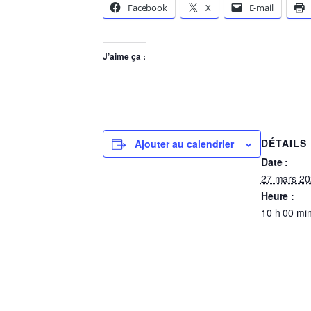
Facebook
X
E-mail
J’aime ça :
DÉTAILS
Ajouter au calendrier
Date :
27 mars 2
Heure :
10 h 00 min