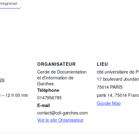
Imprimer
ORGANISATEUR
LIEU
Cercle de Documentation
cité universitaire de P
et d’Information de
17 boulevard Jourda
026
Garches
75014 PARIS
Téléphone
 – 12 h 00 min
paris 14
,
75014
Fran
0147956785
Google Map
E-mail
contact@cdi-garches.com
Voir le site Organisateur