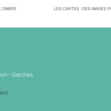
L’OMBRE
LES CARTES : DES IMAGES
ion – Garches
P6072