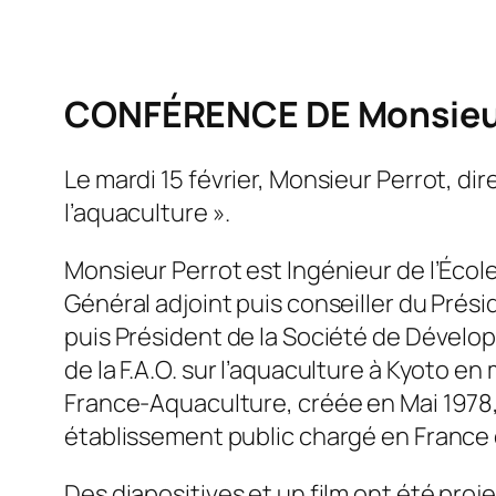
CONFÉRENCE DE Monsieu
Le mardi 15 février, Monsieur Perrot, di
l’aquaculture ».
Monsieur Perrot est Ingénieur de l’Écol
Général adjoint puis conseiller du Prési
puis Président de la Société de Dévelo
de la F.A.O. sur l’aquaculture à Kyoto e
France-Aquaculture, créée en Mai 1978,
établissement public chargé en France
Des diapositives et un film ont été proj