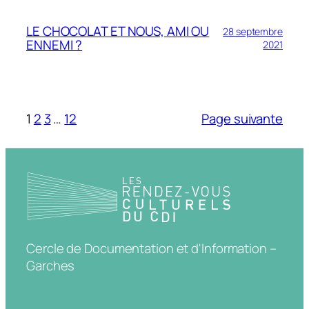
LE CHOCOLAT ET NOUS, AMI OU
28 septembre
ENNEMI ?
2021
1
2
3
…
12
Page suivante
Cercle de Documentation et d'Information –
Garches