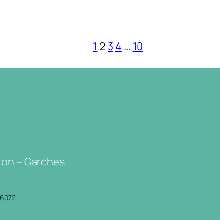
1
2
3
4
…
10
ion – Garches
P6072