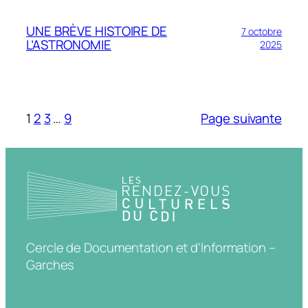
UNE BRÈVE HISTOIRE DE
7 octobre
L’ASTRONOMIE
2025
1
2
3
…
9
Page suivante
Cercle de Documentation et d'Information –
Garches