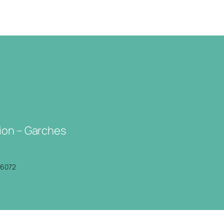
ion – Garches
P6072