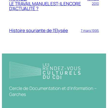
LE TRAVAIL MANUEL EST-IL ENCORE
2010
D’ACTUALITÉ ?
Histoire souriante de l’Elysée
7 mars 1995
Cercle de Documentation et d'Information –
Garches